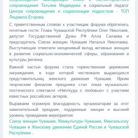
сопровождения
Татьяна Медведева
и социальный педагог
Центра сопровождения и социализации подростков - ТОП
Людмила Егорова
.
С приветственным словом к участницам форума обратились
почетные гости: Глава Чувашской Республики Олег Николаев,
депутат Государственной Думы РФ Алла Салаева и
председатель Союза женщин Чувашии Наталья Николаева.
Выступающие отметили неоценимый вклад активных женщин
в развитие социально-экономической сферы, образования и
культуры региона.
Важной частью форума стала торжественная церемония
награждения, в ходе которой чествовали выдающихся
представительниц женского движения Чувашии. Ярким
творческим финалом праздника стал показ музыкально-
поэтического спектакля «Ниоткуда с любовью» с участием
известных российских актеров.
Выражаем огромную благодарность организаторам за этот
замечательный праздник, подаренные эмоции и высокий
уровень проведения мероприятия:
Союзу женщин Чувашии
,
Минкультуры Чувашии
,
Минсельхозу
Чувашии
и
Женскому движению Единой России в Чувашской
Республике
.