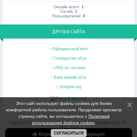
Онлайн всего:
1
Гостей:
1
Пользователей:
0
ДРУЗЬЯ САЙТА
Официальный блог
Сообщество uCoz
FAQ по системе
База знаний uCoz
21region.org
Этот сайт использует файлы cookies для более
комфортной работы пользователя. Продолжая просмотр
страниц сайта, вы соглашаетесь с
Политикой
Copyright http://psi-center21.ru/ psi-center2011@yandex.ru 51-31-
использования файлов cookies
.
99 © 2026
Хостинг от
uCoz
СОГЛАСИТЬСЯ
Версия для слабовидящих