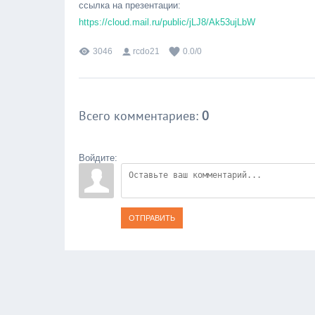
ссылка на презентации:
https://cloud.mail.ru/public/jLJ8/Ak53ujLbW
3046
rcdo21
0.0
/
0
Всего комментариев
:
0
Войдите:
ОТПРАВИТЬ