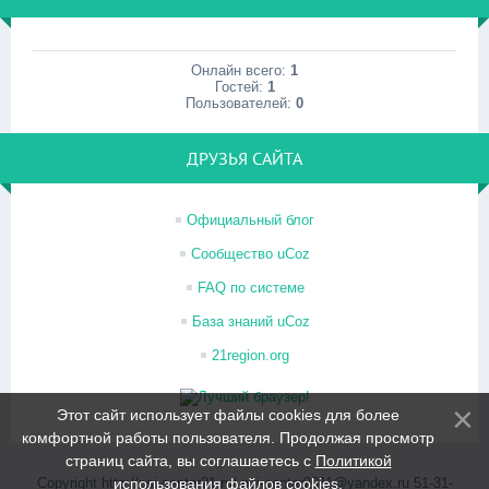
Онлайн всего:
1
Гостей:
1
Пользователей:
0
ДРУЗЬЯ САЙТА
Официальный блог
Сообщество uCoz
FAQ по системе
База знаний uCoz
21region.org
Этот сайт использует файлы cookies для более
комфортной работы пользователя. Продолжая просмотр
страниц сайта, вы соглашаетесь с
Политикой
Copyright http://psi-center21.ru/ psi-center2011@yandex.ru 51-31-
использования файлов cookies
.