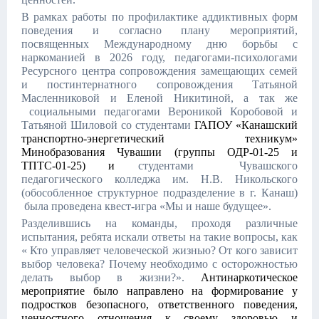
В рамках работы по профилактике аддиктивных форм
поведения и согласно плану мероприятий,
посвященных Международному дню борьбы с
наркоманией в 2026 году, педагогами-психологами
Ресурсного центра сопровождения замещающих семей
и постинтернатного сопровождения Татьяной
Масленниковой и Еленой Никитиной, а так же
социальными педагогами Вероникой Коробовой и
Татьяной Шиловой со студентами
ГАПОУ «Канашский
транспортно-энергетический техникум»
Минобразования Чувашии (группы ОДР-01-25 и
ТПТС-01-25) и
студентами Чувашского
педагогического колледжа им. Н.В. Никольского
(обособленное структурное подразделение в г. Канаш)
была проведена квест-игра «Мы и наше будущее».
Разделившись на команды, проходя различные
испытания, ребята искали ответы на такие вопросы, как
« Кто управляет человеческой жизнью? От кого зависит
выбор человека? Почему необходимо с осторожностью
делать выбор в жизни?».
Антинаркотическое
мероприятие было направлено на формирование у
подростков безопасного, ответственного поведения,
ценностного отношения к своему здоровью и