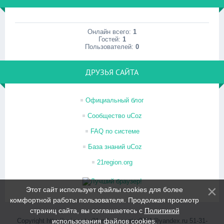
Онлайн всего:
1
Гостей:
1
Пользователей:
0
ДРУЗЬЯ САЙТА
Официальный блог
Сообщество uCoz
FAQ по системе
База знаний uCoz
21region.org
Этот сайт использует файлы cookies для более
комфортной работы пользователя. Продолжая просмотр
страниц сайта, вы соглашаетесь с
Политикой
Copyright http://psi-center21.ru/ psi-center2011@yandex.ru 51-31-
использования файлов cookies
.