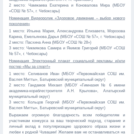
2 место: Чамжаева Екатерина и Коновалова Мира (МБОУ
«СОШ № 57», г. Чебоксары)
Номинация Видеоролик «Здоровое движение – выбор нового
поколения»
1 место: Ильина Мария, Александрова Елизавета, Морозова
Карина, Емельянова Дарья (МБОУ «СОШ № 57», г. Чебоксары)
2 место: Пасхина Анна (МБОУ «СОШ № 28»)
3 место: Чикмякова Самира и Якимов Григорий (МБОУ «СОШ
№ 57», г. Чебоксары)
Номинация Электронный плакат социальной рекламы и/или
постер «Мы за спорт!»
1 место: Селиванов Иван (МБОУ «Первомайская СОШ им.
Васлея Митты», Батыревский муниципальный округ)
2 место: Гандамов Михаил (МБОУ «Гимназия № 6 имени
академика-кораблестроителя А.Н. Крылова», Алатырский
муниципальный округ)
3 место: Кольцов Георгий (МБОУ «Первомайская СОШ им.
Васлея Митты», Батыревский муниципальный округ)
Выражаем огромную благодарность всем победителям и
участникам конкурса за ваш творческий подход, старание и
личный вклад в популяризацию здорового образа жизни и
любви к родной Чувашии! Желаем вам не останавливаться на