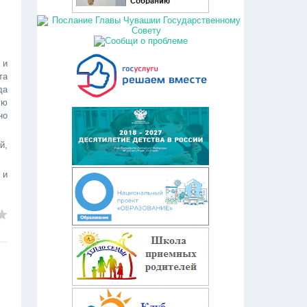
 и
та
да
ую
но
й,
 и