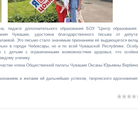
а, педагог дополнительного образования БОУ "Центр образования
вания Чувашии, удостоена благодарственного письма от депута
алаевой. Это письмо стало значимым признанием её выдающегося вкла
лько в городе Чебоксары, но и по всей Чувашской Республике. Особ
у с детьми с ограниченными возможностями здоровья, что особен
каждому ученику.
 участии члена Общественной палаты Чувашии Оксаны Юрьевны Вербино
изнанием и желаем ей дальнейших успехов, творческого вдохновения