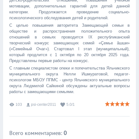
детско-родительских отношений; повышения учебной
мотивации, дополнительных гарантий для детей данной
категории. Продолжается проведение социально-
психологического обследования детей и родителей.
С целью повышения авторитета Замещающей семьи в
обществе и распространения положительного опыта
отношений в семьях проводится IX республиканский
творческий конкурс замещающих семей «Çемье ăшши»
(«Семейный Очаг»). Стартовал I этап (муниципальный),
который продлится с 1 октября по 20 октября 2025 года.
Представлены первые работы на конкурс.
С главным специалистом опеки и попечительства Яльчикского
муниципального округа Нелли Ишмуратовой, педагог-
психологом МБОУ ППМС - центр Яльчикского муниципального
округа Людмилой Сайкиной обсуждены актуальные вопросы
работы с замещающими семьями.
103
psi-center2011
5.0
/
1
Всего комментариев
:
0