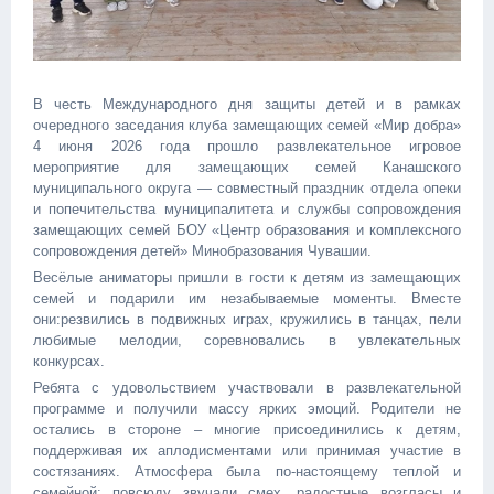
В честь Международного дня защиты детей и в рамках
очередного заседания клуба замещающих семей «Мир добра»
4 июня 2026 года прошло развлекательное игровое
мероприятие для замещающих семей Канашского
муниципального округа — совместный праздник отдела опеки
и попечительства муниципалитета и службы сопровождения
замещающих семей БОУ «Центр образования и комплексного
сопровождения детей» Минобразования Чувашии.
Весёлые аниматоры пришли в гости к детям из замещающих
семей и подарили им незабываемые моменты. Вместе
они:резвились в подвижных играх, кружились в танцах, пели
любимые мелодии, соревновались в увлекательных
конкурсах.
Ребята с удовольствием участвовали в развлекательной
программе и получили массу ярких эмоций. Родители не
остались в стороне – многие присоединились к детям,
поддерживая их аплодисментами или принимая участие в
состязаниях. Атмосфера была по-настоящему теплой и
семейной: повсюду звучали смех, радостные возгласы и