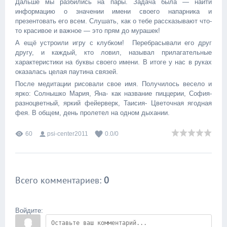
Дальше мы разбились на пары. Задача была — найти
информацию о значении имени своего напарника и
презентовать его всем. Слушать, как о тебе рассказывают что-
то красивое и важное — это прям до мурашек!
А ещё устроили игру с клубком! Перебрасывали его друг
другу, и каждый, кто ловил, называл прилагательные
характеристики на буквы своего имени. В итоге у нас в руках
оказалась целая паутина связей.
После медитации рисовали свое имя. Получилось весело и
ярко: Солнышко Мария, Яна- как название пиццерии, София-
разноцветный, яркий фейерверк, Таисия- Цветочная ягодная
фея. В общем, день пролетел на одном дыхании.
60
psi-center2011
0.0
/
0
Всего комментариев
:
0
Войдите: