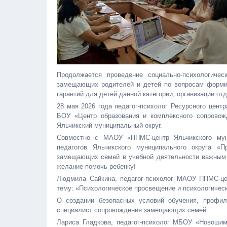
Продолжается проведение социально-психологичес
замещающих родителей и детей по вопросам форми
гарантий для детей данной категории, организации от
28 мая 2026 года педагог-психолог Ресурсного цен
БОУ «Центр образования и комплексного сопровож
Яльчикский муниципальный округ.
Совместно с МАОУ «ППМС-центр Яльчикского муни
педагогов Яльчикского муниципального округа «
замещающих семей в учебной деятельности важным 
желание помочь ребенку!
Людмила Сайкина, педагог-психолог МАОУ ППМС-цен
тему: «Психологическое просвещение и психологичес
О создании безопасных условий обучения, профил
специалист сопровождения замещающих семей.
Лариса Гладкова, педагог-психолог МБОУ «Новошим