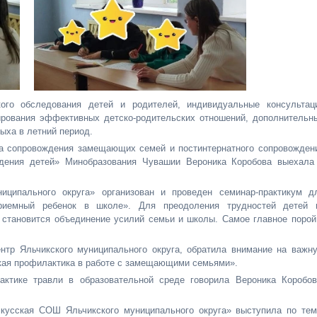
кого обследования детей и родителей, индивидуальные консультац
рования эффективных детско-родительских отношений, дополнительн
дыха в летний период.
тра сопровождения замещающих семей и постинтернатного сопровожден
дения детей» Минобразования Чувашии Вероника Коробова выехала
ципального округа» организован и проведен семинар-практикум д
Приемный ребенок в школе». Для преодоления трудностей детей 
становится объединение усилий семьи и школы. Самое главное порой
тр Яльчикского муниципального округа, обратила внимание на важн
кая профилактика в работе с замещающими семьями».
актике травли в образовательной среде говорила Вероника Коробов
кусская СОШ Яльчикского муниципального округа» выступила по тем