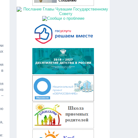
ии
ых
ия
 в
ля
из
 –
ую
а,
е: