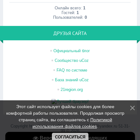
Онлайн всего:
1
Гостей:
1
Пользователей:
0
ДРУЗЬЯ САЙТА
Официальный блог
Сообщество uCoz
FAQ по системе
База знаний uCoz
21region.org
Этот сайт использует файлы cookies для более
комфортной работы пользователя. Продолжая просмотр
страниц сайта, вы соглашаетесь с
Политикой
Copyright http://psi-center21.ru/ psi-center2011@yandex.ru 51-31-
использования файлов cookies
.
99 © 2026
Хостинг от
uCoz
СОГЛАСИТЬСЯ
Версия для слабовидящих