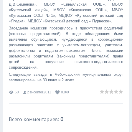
Д.В.Семёнова», МБОУ «Синьяльская ООШ», МБОУ
«Кугесьский лицей», МБОУ «Кшаушская СОШ», МБОУ
«Кугесьская СОШ №1», МБДОУ «Кугесьский детский сад
«Ягодка», МБДОУ «Кугесьский детский сад « Пурнеске».
Заседание комиссии проводилось в присутствии родителей
(законных представителей). В ходе обследования были
выявлены обучающиеся, нуждающиеся в коррекционно-
развивающих занятиях с учителем-логопедом, учителем-
дефектологом и педагогом-психологом. Члены комиссии
разъяснили родителям (законным представителям) права
детей на получение психолого-педагогического
сопровождения.
Следующие выезды в Чебоксарский муниципальный округ
запланированы на 30 июня и 2 июля.
50
psi-center2011
0.0
/
0
Всего комментариев
:
0