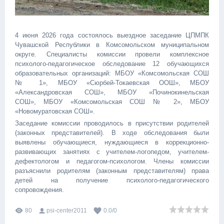
4 июня 2026 года состоялось выездное заседание ЦПМПК
Чувашской Республики в Комсомольском муниципальном
округе. Специалисты комиссии провели комплексное
психолого-педагогическое обследование 12 обучающихся
образовательных организаций: МБОУ «Комсомольская СОШ
№ 1», МБОУ «Сюрбей-Токаевская ООШ», МБОУ
«Александровская СОШ», МБОУ «Починокинельская
СОШ», МБОУ «Комсомольская СОШ № 2», МБОУ
«Новомуратовская СОШ».
Заседание комиссии проводилось в присутствии родителей
(законных представителей). В ходе обследования были
выявлены обучающиеся, нуждающиеся в коррекционно-
развивающих занятиях с учителем-логопедом, учителем-
дефектологом и педагогом-психологом. Члены комиссии
разъяснили родителям (законным представителям) права
детей на получение психолого-педагогического
сопровождения.
80
psi-center2011
0.0
/
0