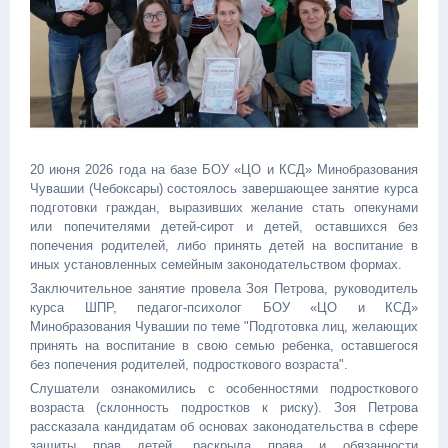
20 июня 2026 года на базе БОУ «ЦО и КСД» Минобразования
Чувашии (Чебоксары) состоялось завершающее занятие курса
подготовки граждан, выразивших желание стать опекунами
или попечителями детей-сирот и детей, оставшихся без
попечения родителей, либо принять детей на воспитание в
иных установленных семейным законодательством формах.
Заключительное занятие провела Зоя Петрова, руководитель
курса ШПР, педагог-психолог БОУ «ЦО и КСД»
Минобразования Чувашии по теме "Подготовка лиц, желающих
принять на воспитание в свою семью ребенка, оставшегося
без попечения родителей, подросткового возраста".
Слушатели ознакомились с особенностями подросткового
возраста (склонность подростков к риску). Зоя Петрова
рассказала кандидатам об основах законодательства в сфере
защиты прав детей, раскрыла права и обязанности