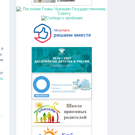
 в
ь:
ом
ат
ть