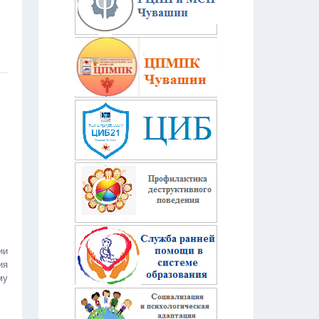
ии
ия
му