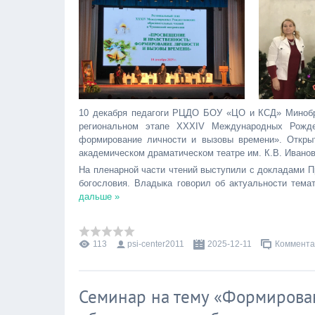
10 декабря педагоги РЦДО БОУ «ЦО и КСД» Минобра
региональном этапе XXXIV Международных Рождес
формирование личности и вызовы времени». Откры
академическом драматическом театре им. К.В. Иванов
На пленарной части чтений выступили с докладами 
богословия. Владыка говорил об актуальности темат
дальше »
113
psi-center2011
2025-12-11
Коммента
Семинар на тему «Формирова