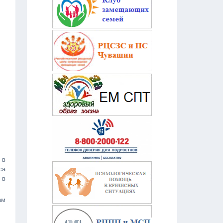
 в
са
 в
ам