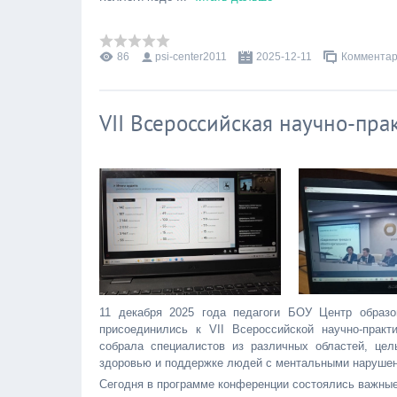
86
psi-center2011
2025-12-11
Комментар
VII Всероссийская научно-пр
11 декабря 2025 года педагоги БОУ Центр образо
присоединились к VII Всероссийской научно-прак
собрала специалистов из различных областей, це
здоровью и поддержке людей с ментальными наруше
Сегодня в программе конференции состоялись важные