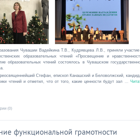
зования Чувашии Вадейкина Т.В., Кудрявцева Л.В., приняли участие
твенских образовательных чтений «Просвещение и нравственност
тие образовательных чтений состоялось в Чувашском государственн
а.
Преосвященнейший Стефан, епископ Канашский и Беловолжский, кандид
ики чтений и отметил, что от того, какие ценности будут зал
...
Чита
рии (0)
ние функциональной грамотности