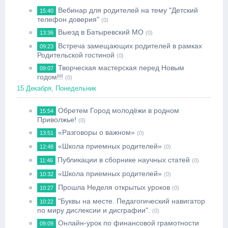
Вебинар для родителей на тему "Детский
15:40
телефон доверия"
(0)
Выезд в Батыревский МО
13:36
(0)
Встреча замещающих родителей в рамках
09:23
Родительской гостиной
(0)
Творческая мастерская перед Новым
09:07
годом!!!
(0)
15 Декабря, Понедельник
Обретем Город молодёжи в родном
15:54
Приволжье!
(0)
«Разговоры о важном»
13:51
(0)
«Школа приемных родителей»
12:48
(0)
Публикации в сборнике научных статей
11:46
(0)
«Школа приемных родителей»
10:32
(0)
Прошла Неделя открытых уроков
10:27
(0)
"Буквы на месте. Педагогический навигатор
10:22
по миру дислексии и дисграфии".
(0)
Онлайн-урок по финансовой грамотности
09:09