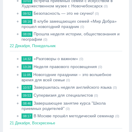
Встреча приёмных семей с искусством в
10:03
Художественном музее г. Новочебоксарск
(0)
Безопасность — это не скучно!
09:52
(0)
В клубе замещающих семей «Мир Добра»
08:16
прошел новогодний праздник
(0)
Прошла неделя истории, обществознания и
08:09
географии
(0)
22 Декабря, Понедельник
«Разговоры о важном»
14:32
(0)
Неделя правового просвещения
13:28
(0)
Новогодние праздники – это волшебное
11:05
время для всей семьи
(0)
Завершилась неделя английского языка
10:57
(0)
Супервизия для специалистов
09:53
(0)
Завершающее занятие курса "Школа
08:46
приемных родителей"
(0)
В Москве прошёл методический семинар
08:17
(0)
21 Декабря, Воскресенье