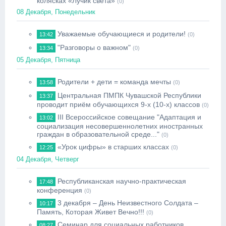
колясках «Лучик света»
(0)
08 Декабря, Понедельник
Уважаемые обучающиеся и родители!
13:42
(0)
"Разговоры о важном"
13:34
(0)
05 Декабря, Пятница
Родители + дети = команда мечты
13:58
(0)
Центральная ПМПК Чувашской Республики
13:37
проводит приём обучающихся 9-х (10-х) классов
(0)
III Всероссийское совещание "Адаптация и
13:02
социализация несовершеннолетних иностранных
граждан в образовательной среде..."
(0)
«Урок цифры» в старших классах
12:25
(0)
04 Декабря, Четверг
Республиканская научно-практическая
17:48
конференция
(0)
3 декабря – День Неизвестного Солдата –
10:17
Память, Которая Живет Вечно!!!
(0)
Семинар для социальных работников
08:27