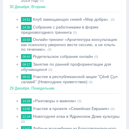
2025 год!
(0)
30 Декабря, Вторник
Клуб замещающих семей «Мир добра».
14:51
(0)
Собрание с работниками в форме
14:36
предновогоднего тренинга
(0)
Онлайн-тренинг «Архитектура консультации:
10:33
как психологу уверенно вести сессию, а не плыть
по течению».
(0)
Родительское собрание онлайн
09:43
(0)
Занятие по ранней профориентации для
09:17
обучающихся
(0)
Участие в республиканской акции "Çĕнĕ Çул
09:02
саламĕ" (Новогоднее приветствие)
(0)
29 Декабря, Понедельник
«Разговоры о важном»
14:29
(0)
Участие в проекте «Семейная Евразия»
13:05
(0)
Новогодняя елка в Ядринском Доме культуры
12:18
(0)
Добрые волшебники из Благотворительного
12:07