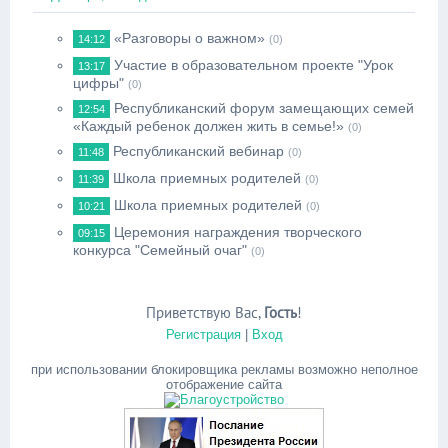
«Разговоры о важном»
14:12
(0)
Участие в образовательном проекте "Урок
13:17
цифры"
(0)
Республиканский форум замещающих семей
12:54
«Каждый ребенок должен жить в семье!»
(0)
Республиканский вебинар
11:48
(0)
Школа приемных родителей
11:39
(0)
Школа приемных родителей
10:21
(0)
Церемония награждения творческого
09:15
конкурса "Семейный очаг"
(0)
Приветствую Вас
,
Гость
!
Регистрация
|
Вход
при использовании блокировщика рекламы возможно неполное
отображение сайта