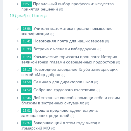
Правильный выбор профессии: искусство
11:50
принятия решений
(0)
19 Декабря, Пятница
Учителя математики прошли повышение
15:58
квалификации
(0)
Новогодняя почта для наших героев
15:41
(0)
Встреча с членами кибердружин
15:33
(0)
Космические горизонты прошлого: История
15:23
великой гонки глазами современных подростков
(0)
Новогоднее заседание Клуба замещающих
15:17
семей «Мир добра»
(0)
Семинар для директоров школ
14:59
(0)
Собрание трудового коллектива
14:52
(0)
Действенные способы помощи себе и своим
13:46
близким в экстренных ситуациях
(0)
Прошла предновогодняя встреча
13:01
замещающих родителей
(0)
Завершающий в этом году выезд в
12:37
Урмарский МО
(0)