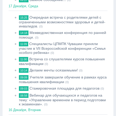
09:17
(0)
17 Декабря, Среда
Очередная встреча с родителями детей с
15:25
ограниченными возможностями здоровья и детей-
инвалидов.
(0)
Межведомственная конференция по ранней
14:18
помощи.
(0)
Специалисты ЦПМПК Чувашии приняли
11:09
участие в VII Всероссийской конференции «Семья
особого ребенка»
(0)
Встреча со слушателями курсов повышения
11:00
квалификации
(0)
Делаем мечты осязаемыми!
10:14
(0)
Учителя завершили обучение в рамках курса
09:09
повышения квалификации
(0)
Стажировочная площадка для педагогов
09:03
(0)
Вебинар для обучающихся и педагогов на
08:58
тему: «Управление временем в период подготовки
к экзаменам».
(0)
16 Декабря, Вторник