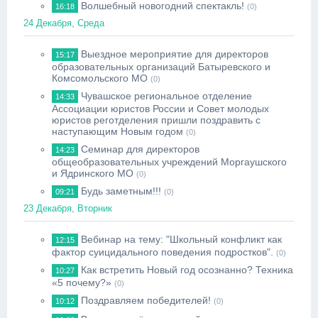
Волшебный новогодний спектакль!
16:18
(0)
24 Декабря, Среда
Выездное мероприятие для директоров
15:17
образовательных организаций Батыревского и
Комсомольского МО
(0)
Чувашское региональное отделение
14:33
Ассоциации юристов России и Совет молодых
юристов реготделения пришли поздравить с
наступающим Новым годом
(0)
Семинар для директоров
14:23
общеобразовательных учреждений Моргаушского
и Ядринского МО
(0)
Будь заметным!!!
09:21
(0)
23 Декабря, Вторник
Вебинар на тему: "Школьный конфликт как
12:15
фактор суицидального поведения подростков".
(0)
Как встретить Новый год осознанно? Техника
10:27
«5 почему?»
(0)
Поздравляем победителей!
10:12
(0)