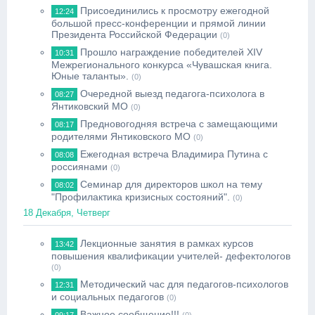
Присоединились к просмотру ежегодной
12:24
большой пресс-конференции и прямой линии
Президента Российской Федерации
(0)
Прошло награждение победителей XIV
10:31
Межрегионального конкурса «Чувашская книга.
Юные таланты».
(0)
Очередной выезд педагога-психолога в
08:27
Янтиковский МО
(0)
Предновогодняя встреча с замещающими
08:17
родителями Янтиковского МО
(0)
Ежегодная встреча Владимира Путина с
08:08
россиянами
(0)
Семинар для директоров школ на тему
08:02
"Профилактика кризисных состояний".
(0)
18 Декабря, Четверг
Лекционные занятия в рамках курсов
13:42
повышения квалификации учителей- дефектологов
(0)
Методический час для педагогов-психологов
12:31
и социальных педагогов
(0)
Важное сообщение!!!