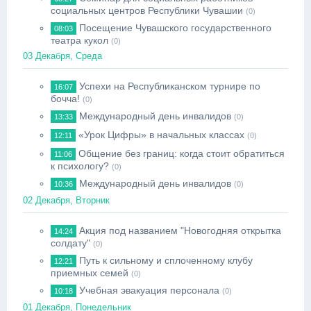
социальных центров Республики Чувашии
(0)
Посещение Чувашского государственного
08:03
театра кукол
(0)
03 Декабря, Среда
Успехи на Республиканском турнире по
16:07
бочча!
(0)
Международный день инвалидов
13:33
(0)
«Урок Цифры» в начальных классах
12:11
(0)
Общение без границ: когда стоит обратиться
11:06
к психологу?
(0)
Международный день инвалидов
10:36
(0)
02 Декабря, Вторник
Акция под названием "Новогодняя открытка
14:24
солдату"
(0)
Путь к сильному и сплоченному клубу
12:21
приемных семей
(0)
Учебная эвакуация персонала
10:18
(0)
01 Декабря, Понедельник