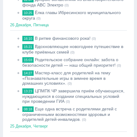
фонда АВС Электро
(0)
Ёлка главы Ибресинского муниципального
10:25
округа
(0)
26 Декабря, Пятница
В ритме финансового рока!
16:10
(0)
Вдохновляющее новогоднее путешествие в
15:21
клубе приёмных семей
(0)
Родительское собрание онлайн: забота о
15:03
безопасности детей — наш общий приоритет!
(0)
Мастер-класс для родителей на тему
14:27
«Познавательные игры в зимнее время в
домашних условиях».
(0)
ЦПМПК ЧР завершила приём обучающихся,
13:23
нуждающихся в создании специальных условий
при проведении ГИА
(0)
Еще одна встреча с родителями детей с
08:18
ограниченными возможностями здоровья и
родителей детей-инвалидов.
(0)
25 Декабря, Четверг