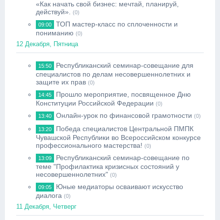
«Как начать свой бизнес: мечтай, планируй,
действуй».
(0)
ТОП мастер-класс по сплоченности и
09:00
пониманию
(0)
12 Декабря, Пятница
Республиканский семинар-совещание для
15:50
специалистов по делам несовершеннолетних и
защите их прав
(0)
Прошло мероприятие, посвященное Дню
14:45
Конституции Российской Федерации
(0)
Онлайн-урок по финансовой грамотности
13:40
(0)
Победа специалистов Центральной ПМПК
13:20
Чувашской Республики во Всероссийском конкурсе
профессионального мастерства!
(0)
Республиканский семинар-совещание по
13:09
теме "Профилактика кризисных состояний у
несовершеннолетних"
(0)
Юные медиаторы осваивают искусство
09:05
диалога
(0)
11 Декабря, Четверг