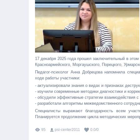
17 декабря 2025 года прошел заключительный в этом 
Красноармейского, Моргаушского, Порецкого, Урмарск
Педагог-психолог Анна Добрецова напомнила специ
ходе работы участники:
- актуализировали знания о видах и признаках дестру
- изучили современные методики диагностики и корре
- обсудили эффективные стратегии взаимодействия с
- разработали алгоритмы межведомственного сотрудн
Специалисты выражают благодарность всем участн
Планируется продолжение цикла методических меропр
95
psi-center2011
0.0
/
0