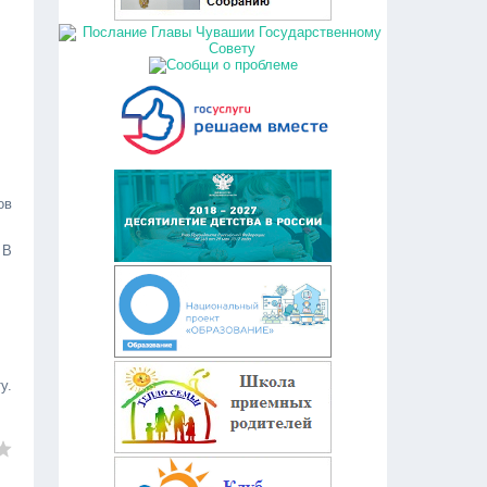
ов
 В
у.