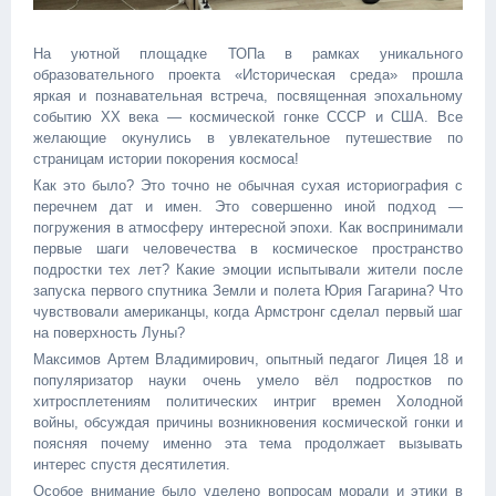
На уютной площадке ТОПа в рамках уникального
образовательного проекта «Историческая среда» прошла
яркая и познавательная встреча, посвященная эпохальному
событию XX века — космической гонке СССР и США. Все
желающие окунулись в увлекательное путешествие по
страницам истории покорения космоса!
Как это было? Это точно не обычная сухая историография с
перечнем дат и имен. Это совершенно иной подход —
погружения в атмосферу интересной эпохи. Как воспринимали
первые шаги человечества в космическое пространство
подростки тех лет? Какие эмоции испытывали жители после
запуска первого спутника Земли и полета Юрия Гагарина? Что
чувствовали американцы, когда Армстронг сделал первый шаг
на поверхность Луны?
Максимов Артем Владимирович, опытный педагог Лицея 18 и
популяризатор науки очень умело вёл подростков по
хитросплетениям политических интриг времен Холодной
войны, обсуждая причины возникновения космической гонки и
поясняя почему именно эта тема продолжает вызывать
интерес спустя десятилетия.
Особое внимание было уделено вопросам морали и этики в