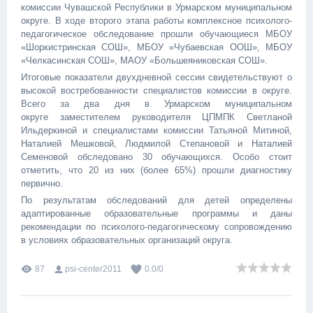
комиссии Чувашской Республики в Урмарском муниципальном
округе. В ходе второго этапа работы комплексное психолого-
педагогическое обследование прошли обучающиеся МБОУ
«Шоркистринская СОШ», МБОУ «Чубаевская ООШ», МБОУ
«Челкасинская СОШ», МАОУ «Большеяниковская СОШ».
Итоговые показатели двухдневной сессии свидетельствуют о
высокой востребованности специалистов комиссии в округе.
Всего за два дня в Урмарском муниципальном
округе заместителем руководителя ЦПМПК Светланой
Ильдеркиной и специалистами комиссии Татьяной Митиной,
Наталией Мешковой, Людмилой Степановой и Наталией
Семеновой обследовано 30 обучающихся. Особо стоит
отметить, что 20 из них (более 65%) прошли диагностику
первично.
По результатам обследований для детей определены
адаптированные образовательные программы и даны
рекомендации по психолого-педагогическому сопровождению
в условиях образовательных организаций округа.
87
psi-center2011
0.0
/
0