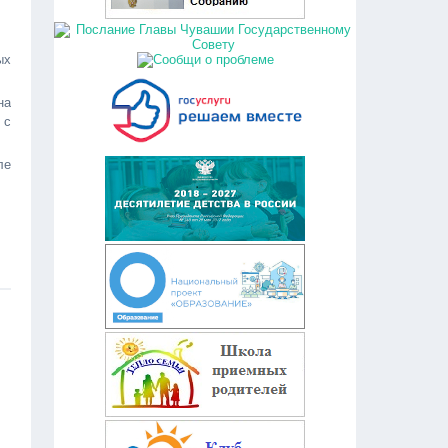
ых
на
 с
ле