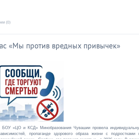
ии (0)
ас «Мы против вредных привычек»
лог БОУ «ЦО и КСД» Минобразования Чувашии провела индивидуальн
ависимостей, пропаганде здорового образа жизни с подростками 