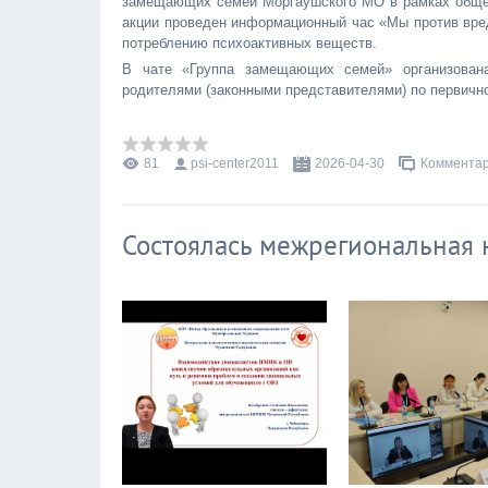
замещающих семей Моргаушского МО в рамках общеро
акции проведен информационный час «Мы против вред
потреблению психоактивных веществ.
В чате «Группа замещающих семей» организована
родителями (законными представителями) по первичн
81
psi-center2011
2026-04-30
Комментар
Состоялась межрегиональная 