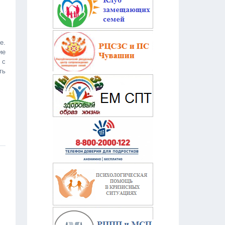
е.
ие
 с
ть