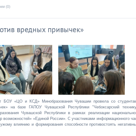
ии (0)
отив вредных привычек»
лог БОУ «ЦО и КСД» Минобразования Чувашии провела со студента
ек» на базе ГАПОУ Чувашской Республики "Чебоксарский техник
бразования Чувашской Республики в рамках реализации национально
ир возможностей» «Единой России». С участниками информационного ча
чужому влиянию и формирования способности противостоять негативн