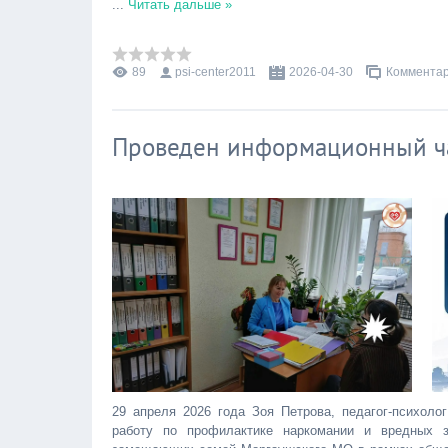
...
Читать дальше »
89
psi-center2011
2026-04-30
Комментар
Проведен информационный ч
29 апреля 2026 года Зоя Петрова, педагог-психо
работу по профилактике наркомании и вредных з