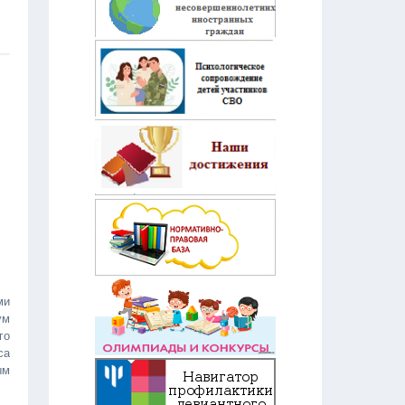
ми
ум
го
са
ым