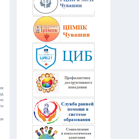
ия
од
из
сы
ое