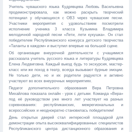
Учитель чувашского языка Кудрявцева Любовь Васильевна
продемонстрировала, как можно раскрыть творческий
потенциал у обучающихся с ОВЗ через чувашские песни.
Участники мероприятия с удовольствием посмотрели
исполнение ученика 3 класса Кузьмина Владимира
мелодичной народной песни «Лети, лети кукушка». Он стал
победителем Республиканского конкурса детского творчества
«Таланты в каждом» и выступил впервые на большой сцене.
Об организации внеурочной деятельности с учащимися
рассказала учитель русского языка и литературы Кудрявцева
Елена Людвиговна. Каждый выезд будь то экскурсия, мастер-
класс или же поход в театр, всегда вызывают бурные эмоции.
Не только дети, но и их родители радуются и активно
участвуют во всех внеурочных мероприятиях.
Педагог дополнительного образования Вера Петровна
Михайлова показала онлайн - урок с детьми. Команда «Вера»
под её руководством уже много лет участвует на разных
соревнованиях: республиканских, межрегиональных и
всероссийских и неоднократно становилась победителем!
День открытых дверей стал интересной площадкой для
демонстрации опыта высококвалифицированных специалистов
Республиканского центра дистанционного образования и