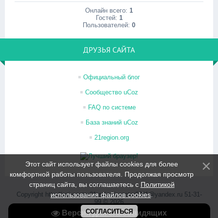
Онлайн всего:
1
Гостей:
1
Пользователей:
0
ДРУЗЬЯ САЙТА
Официальный блог
Сообщество uCoz
FAQ по системе
База знаний uCoz
21region.org
Этот сайт использует файлы cookies для более
комфортной работы пользователя. Продолжая просмотр
страниц сайта, вы соглашаетесь с
Политикой
Copyright http://psi-center21.ru/ psi-center2011@yandex.ru 51-31-
использования файлов cookies
.
99 © 2026
Хостинг от
uCoz
СОГЛАСИТЬСЯ
Версия для слабовидящих