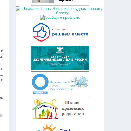
 и
ой
ые
х,
 и
ть