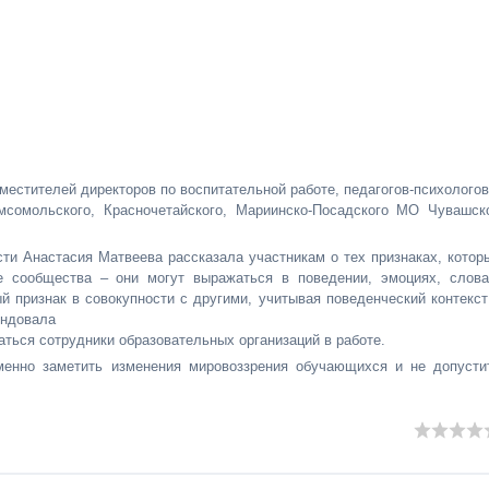
местителей директоров по воспитательной работе, педагогов-психологов
омсомольского, Красночетайского, Мариинско-Посадского МО Чувашск
ти Анастасия Матвеева рассказала участникам о тех признаках, котор
е сообщества – они могут выражаться в поведении, эмоциях, слова
 признак в совокупности с другими, учитывая поведенческий контекст
ендовала
ться сотрудники образовательных организаций в работе.
менно заметить изменения мировоззрения обучающихся и не допусти