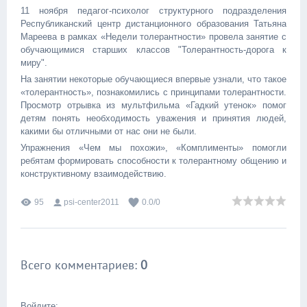
11 ноября педагог-психолог структурного подразделения
Республиканский центр дистанционного образования Татьяна
Мареева в рамках «Недели толерантности» провела занятие с
обучающимися старших классов "Толерантность-дорога к
миру".
На занятии некоторые обучающиеся впервые узнали, что такое
«толерантность», познакомились с принципами толерантности.
Просмотр отрывка из мультфильма «Гадкий утенок» помог
детям понять необходимость уважения и принятия людей,
какими бы отличными от нас они не были.
Упражнения «Чем мы похожи», «Комплименты» помогли
ребятам формировать способности к толерантному общению и
конструктивному взаимодействию.
95
psi-center2011
0.0
/
0
Всего комментариев
:
0
Войдите: