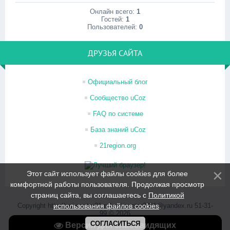
Онлайн всего:
1
Гостей:
1
Пользователей:
0
ДРУЗЬЯ САЙТА
Официальный блог
Сообщество uCoz
FAQ по системе
База знаний uCoz
21region.org
Этот сайт использует файлы cookies для более
комфортной работы пользователя. Продолжая просмотр
страниц сайта, вы соглашаетесь с
Политикой
Copyright http://psi-center21.ru/ psi-center2011@yandex.ru 51-31-
использования файлов cookies
.
99 © 2026
Хостинг от
uCoz
СОГЛАСИТЬСЯ
Версия для слабовидящих