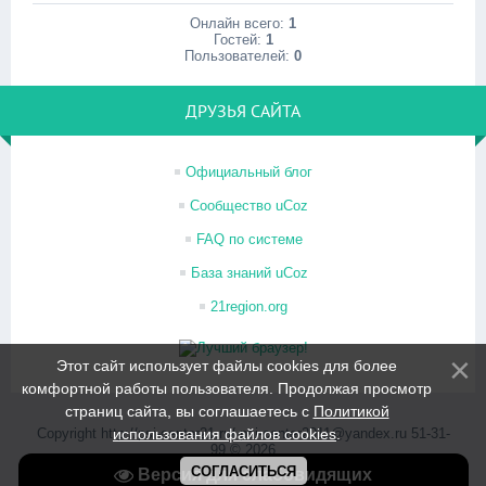
Онлайн всего:
1
Гостей:
1
Пользователей:
0
ДРУЗЬЯ САЙТА
Официальный блог
Сообщество uCoz
FAQ по системе
База знаний uCoz
21region.org
Этот сайт использует файлы cookies для более
комфортной работы пользователя. Продолжая просмотр
страниц сайта, вы соглашаетесь с
Политикой
Copyright http://psi-center21.ru/ psi-center2011@yandex.ru 51-31-
использования файлов cookies
.
99 © 2026
Хостинг от
uCoz
СОГЛАСИТЬСЯ
Версия для слабовидящих