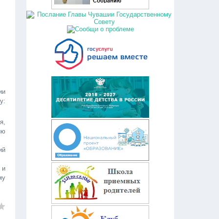
ии
у:
я,
ию
ий
 и
му