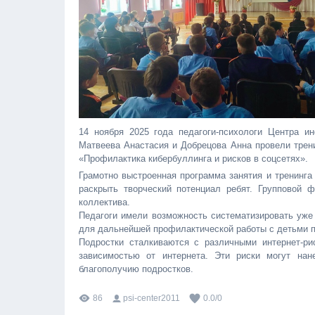
14 ноября 2025 года педагоги-психологи Центра 
Матвеева Анастасия и Добрецова Анна провели тре
«Профилактика кибербуллинга и рисков в соцсетях».
Грамотно выстроенная программа занятия и тренинга
раскрыть творческий потенциал ребят. Групповой 
коллектива.
Педагоги имели возможность систематизировать уже
для дальнейшей профилактической работы с детьми п
Подростки сталкиваются с различными интернет-ри
зависимостью от интернета. Эти риски могут нан
благополучию подростков.
86
psi-center2011
0.0
/
0