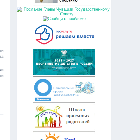
ли
ла
ки
ли