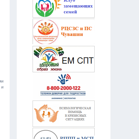
ми
 и