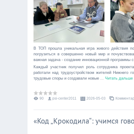
В ТОП прошла уникальная игра живого действия п
погрузиться в совершенно новый мир и почувствов
важная задача - создание инновационной программы с
Каждый участник получил роль сотрудника проект
работали над трудоустройством жителей Нижнего го
трудовые споры и создавали новые
...
Читать дальше
90
psi-center2011
2026-05-03
Комментар
«Код „Крокодила“: учимся гов