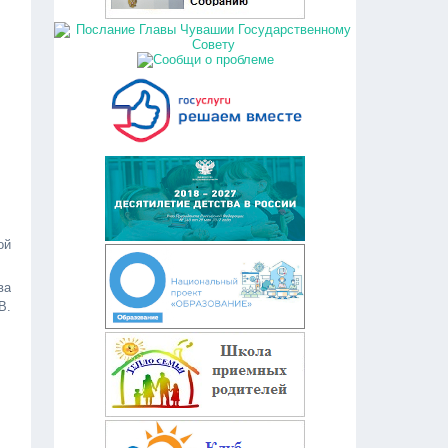
ой
ва
В.