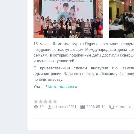
13 мая в Доме культуры г.Ядрина состоялся форум
поздравил с наступающим Международным днем сем
семьям, в которых подопечные дети достигли соверш
и духовных ценностей.
С приветственным словом выступил и.о. замгл
администрации Ядринского округа Людмилу Павлову
попечительству.
Уча
...
Читать дальше »
70
psi-center2011
2026-05-14
Комментар