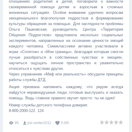
отношениях родителей и детей, поговорили о важности
своевременной помощи детям и взрослым в сложных
жизненных ситуациях. Особое внимание уделено вопросам
эмоционального благополучия подростков и формированию
культуры обращения за помощью. Для наглядности проблемы
Ольга Пашковская, руководитель Центра «Территория
Общения Подростков» предложила несколько социальных
экспериментов, направленных на осознание ценности эмоций
каждого человека. Семиклассники активно участвовали в
играх «Сплетни» и «Мои границы», благодаря которым смогли
лучше разобраться в собственных чувствах и эмоциях,
научиться ощущать личное пространство и уважительно
относиться к чувствам других.
Через упражнение «Миф или реальность» обсудили принципы
работы службы ДТД.
Акция призвана напомнить каждому, что рядом всегда
найдутся неравнодушные люди, готовые выслушать и оказать
помощь. Ведь главное правило звучит просто: ты не один!
Номер службы детского телефона доверия:
8-800-2000-122. 124
95
psi-center2011
0.0
/
0