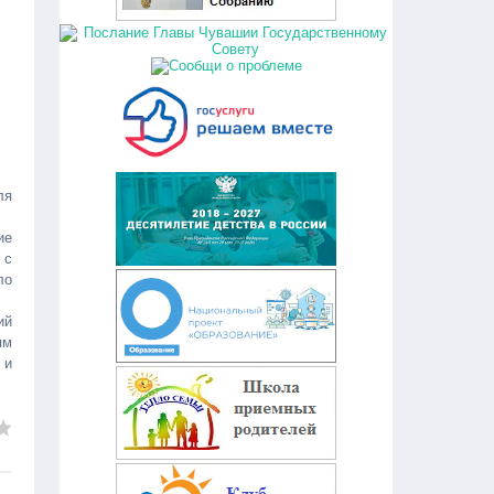
ля
ие
 с
ло
ий
ям
 и