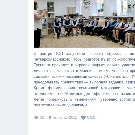
В центре ТОП запустили проект «Дорога в пяты
четвероклассников, чтобы подготовить их психологич
Тренинги проходят в игровой форме: ребята участв
личностные качества и умения помогут успешно пр
символическими названиями качеств («Смелость», «У
преодолевать препятствия — выполняя задания, связ
Кроме формирования позитивной мотивации к учеб
школьников, необходимых для эффективного взаимод
легче привыкнуть к изменениям, уверенно встрет
подготовленными учениками.
62
psi-center2011
0.0
/
0