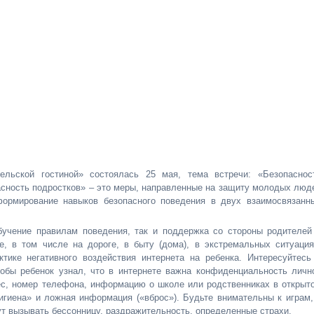
льской гостиной» состоялась 25 мая, тема встречи: «Безопаснос
асность подростков» – это меры, направленные на защиту молодых люд
формирование навыков безопасного поведения в двух взаимосвязанн
бучение правилам поведения, так и поддержка со стороны родителей
, в том числе на дороге, в быту (дома), в экстремальных ситуация
ике негативного воздействия интернета на ребенка. Интересуйтесь
тобы ребенок узнал, что в интернете важна конфиденциальность личн
с, номер телефона, информацию о школе или родственниках в открыт
гигиена» и ложная информация («вброс»). Будьте внимательны к играм,
гут вызывать бессонницу, раздражительность, определенные страхи.